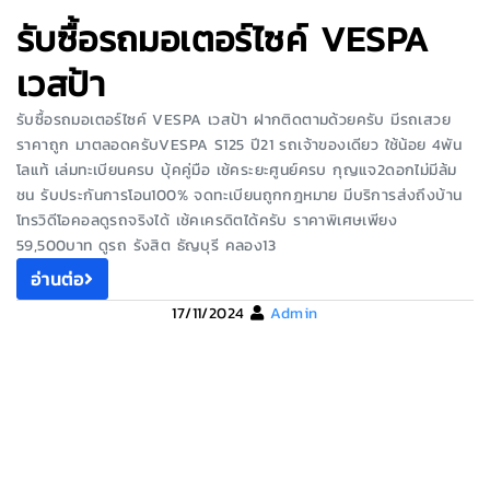
รับซื้อรถมอเตอร์ไซค์ VESPA
เวสป้า
รับซื้อรถมอเตอร์ไซค์ VESPA เวสป้า ฝากติดตามด้วยครับ มีรถเสวย
ราคาถูก มาตลอดครับVESPA S125 ปี21 รถเจ้าของเดียว ใช้น้อย 4พัน
โลแท้ เล่มทะเบียนครบ บุ้คคู่มือ เช้คระยะศูนย์ครบ กุญแจ2ดอกไม่มีล้ม
ชน รับประกันการโอน100% จดทะเบียนถูกกฎหมาย มีบริการส่งถึงบ้าน
โทรวิดีโอคอลดูรถจริงได้ เช้คเครดิตได้ครับ ราคาพิเศษเพียง
59,500บาท ดูรถ รังสิต ธัญบุรี คลอง13
อ่านต่อ
17/11/2024
Admin