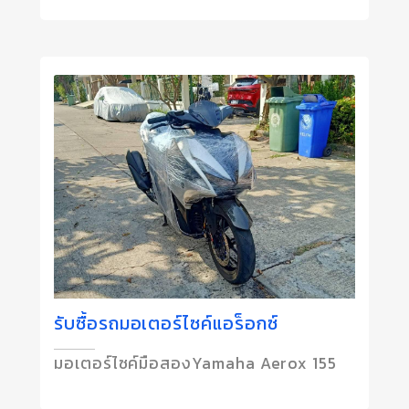
รับซื้อรถมอเตอร์ไซค์แอร็อกซ์
มอเตอร์ไซค์มือสองYamaha Aerox 155