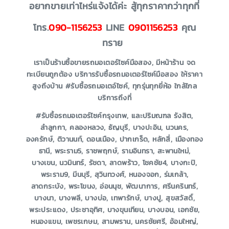
อยากขายเท่าไหร่แจ้งได้ค่ะ สู้ทุกราคากว่าทุกที่
โทร.
090-1156253
LINE
0901156253
คุณ
ทราย
เราเป็นร้านซื้อขายรถมอเตอร์ไซค์มือสอง, มีหน้าร้าน จด
ทะเบียนถูกต้อง บริการรับซื้อรถมอเตอร์ไซค์มือสอง ให้ราคา
สูงถึงบ้าน #รับซื้อรถมอเตอ์ไซค์, ทุกรุ่นทุกยี่ห้อ ใกล้ไกล
บริการถึงที่
#รับซื้อรถมอเตอร์ไซค์กรุงเทพ, และปริมณฑล รังสิต,
ลำลูกกา, คลองหลวง, ธัญบุรี, บางปะอิน, นวนคร,
องครักษ์, ติวานนท์, ดอนเมือง, ปากเกร็ด, หลักสี่, เมืองทอง
ธานี, พระราม5, ราชพฤกษ์, รามอินทรา, สะพานใหม่,
บางเขน, นวมินทร์, รัชดา, ลาดพร้าว, โชคชัย4, บางกะปิ,
พระราม9, มีนบุรี, สุวินทวงศ์, หนองจอก, ร่มเกล้า,
ลาดกระบัง, พระโขนง, อ่อนนุช, พัฒนาการ, ศรีนครินทร์,
บางนา, บางพลี, บางบ่อ, เทพารักษ์, บางปู, สุขสวัสดิ์,
พระประแดง, ประชาอุทิศ, บางขุนเทียน, บางบอน, เอกชัย,
หนองแขม, เพชรเกษม, สามพราน, นครชัยศรี, อ้อมใหญ่,