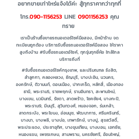
อยากขายเท่าไหร่แจ้งได้ค่ะ สู้ทุกราคากว่าทุกที่
โทร.
090-1156253
LINE
0901156253
คุณ
ทราย
เราเป็นร้านซื้อขายรถมอเตอร์ไซค์มือสอง, มีหน้าร้าน จด
ทะเบียนถูกต้อง บริการรับซื้อรถมอเตอร์ไซค์มือสอง ให้ราคา
สูงถึงบ้าน #รับซื้อรถมอเตอ์ไซค์, ทุกรุ่นทุกยี่ห้อ ใกล้ไกล
บริการถึงที่
#รับซื้อรถมอเตอร์ไซค์กรุงเทพ, และปริมณฑล รังสิต,
ลำลูกกา, คลองหลวง, ธัญบุรี, บางปะอิน, นวนคร,
องครักษ์, ติวานนท์, ดอนเมือง, ปากเกร็ด, หลักสี่, เมืองทอง
ธานี, พระราม5, ราชพฤกษ์, รามอินทรา, สะพานใหม่,
บางเขน, นวมินทร์, รัชดา, ลาดพร้าว, โชคชัย4, บางกะปิ,
พระราม9, มีนบุรี, สุวินทวงศ์, หนองจอก, ร่มเกล้า,
ลาดกระบัง, พระโขนง, อ่อนนุช, พัฒนาการ, ศรีนครินทร์,
บางนา, บางพลี, บางบ่อ, เทพารักษ์, บางปู, สุขสวัสดิ์,
พระประแดง, ประชาอุทิศ, บางขุนเทียน, บางบอน, เอกชัย,
หนองแขม, เพชรเกษม, สามพราน, นครชัยศรี, อ้อมใหญ่,